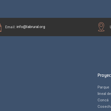
Email:
info@labrural.org
Proyec
Parque
lineal d
Concá
Cosech