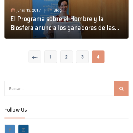
junio 13, 2017
Blog
El Programa sobre el Hombre y la
Biosfera anuncia los ganadores de las
becas para jóvenes científicos y de la
beca Michel Batisse
1
2
3
4
B
u
s
Follow Us
c
a
r
: