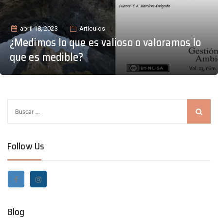
abril 18, 2023
Artículos
¿Medimos lo que es valioso o valoramos lo
que es medible?
B
u
s
Follow Us
c
a
r
:
Blog