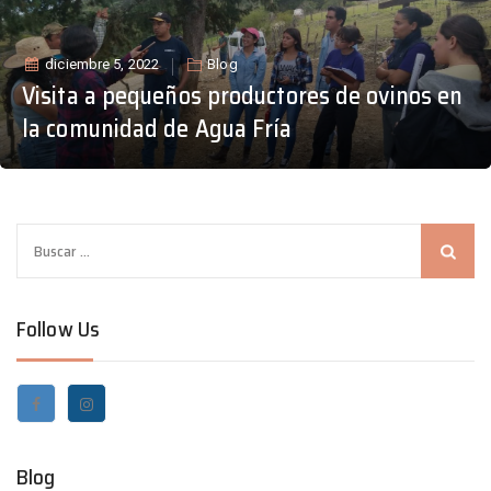
diciembre 5, 2022
Blog
Visita a pequeños productores de ovinos en
la comunidad de Agua Fría
B
u
s
Follow Us
c
a
r
:
Blog