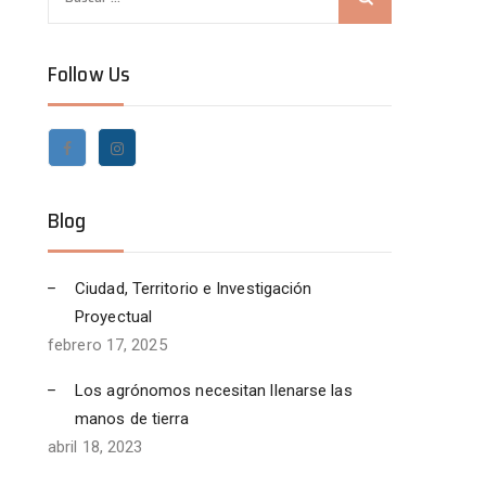
u
s
Follow Us
c
a
r
:
Blog
Ciudad, Territorio e Investigación
Proyectual
febrero 17, 2025
Los agrónomos necesitan llenarse las
manos de tierra
abril 18, 2023