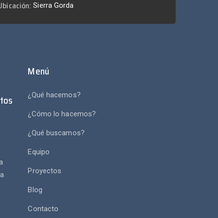
Ubicación:
Sierra Gorda
Menú
¿Qué hacemos?
tos
¿Cómo lo hacemos?
¿Qué buscamos?
e
Equipo
a
Proyectos
va
Blog
Contacto