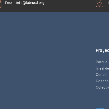
Email:
info@labrural.org
Proyec
Parque
lineal d
Concá
Cosech
Colecti