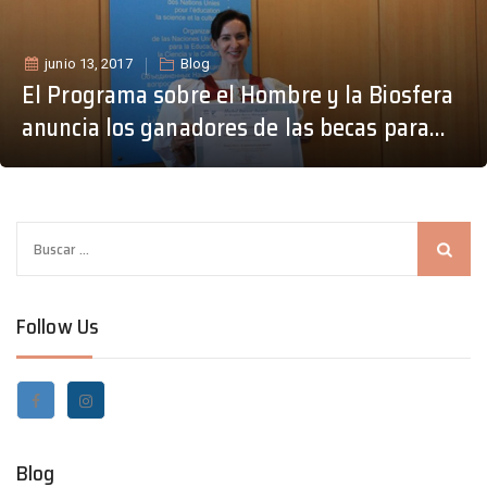
junio 13, 2017
Blog
El Programa sobre el Hombre y la Biosfera
anuncia los ganadores de las becas para
jóvenes científicos y de la beca Michel
Batisse
B
u
s
Follow Us
c
a
r
:
Blog