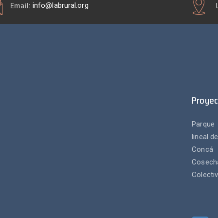
Email:
info@labrural.org
Proyec
Parque
lineal d
Concá
Cosech
Colecti