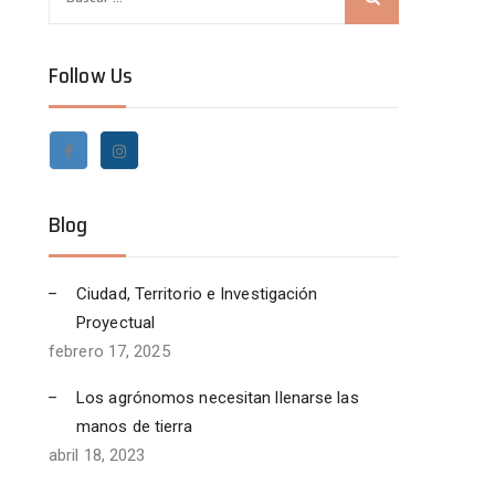
u
s
Follow Us
c
a
r
:
Blog
Ciudad, Territorio e Investigación
Proyectual
febrero 17, 2025
Los agrónomos necesitan llenarse las
manos de tierra
abril 18, 2023