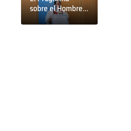
sobre el Hombre y
la Biosfera
anuncia los
ganadores de las
becas para
jóvenes
científicos y de la
beca Michel
Batisse