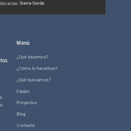
Ubicación:
Sierra Gorda
Menú
¿Qué hacemos?
tos
¿Cómo lo hacemos?
¿Qué buscamos?
e
Equipo
a
Proyectos
va
Blog
Contacto