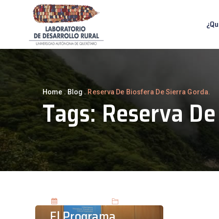
¿Qu
Home
.
Blog
.
Reserva De Biosfera De Sierra Gorda.
Tags:
Reserva De 
junio 13, 2017
Blog
El Programa