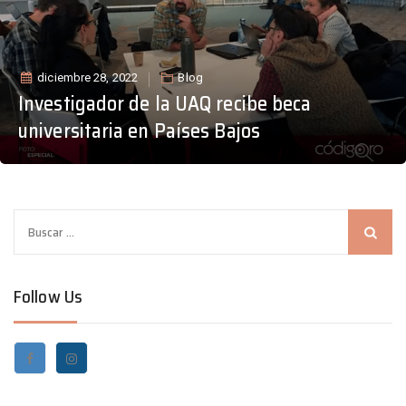
diciembre 28, 2022
Blog
Investigador de la UAQ recibe beca
universitaria en Países Bajos
B
u
s
Follow Us
c
a
r
: